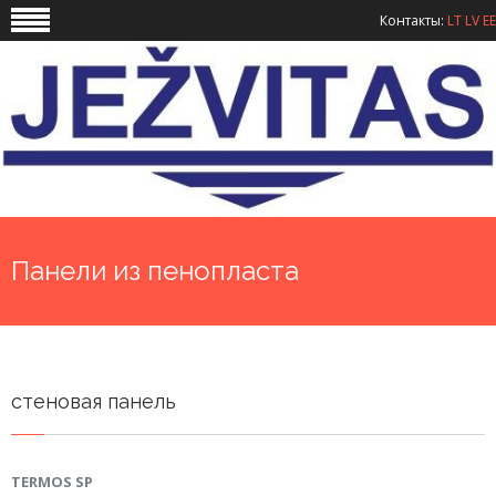
Контакты:
LT
LV
EE
Панели из пенопласта
стеновая панель
TERMOS SP