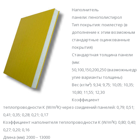
Наполнитель
панели: пенополистирол
Тип покрытия: поилестер (в
дополнение к этим возможным
стандартные оцинкованные
покрытия)
Стандартная толщина панели
(мм:
50,100,150,200,250 (вазможныедр
угие варианты толщины)
Вес (кг/м²): 9,34; 9,75; 10,05; 10,35;
10,80; 11,55; 12,30
Коэффициент
теплопроводности К (W/m²K) через соидиений панелей: 0,79; 0,51;
0,41; 0,35; 0,28; 0,21; 0,17
Коэффициент наполнителя теплопроводности К (W/m²K): 0,80; 0,40;
0,27; 0,20; 0,16
Длина (мм
)
: 2000 – 13000